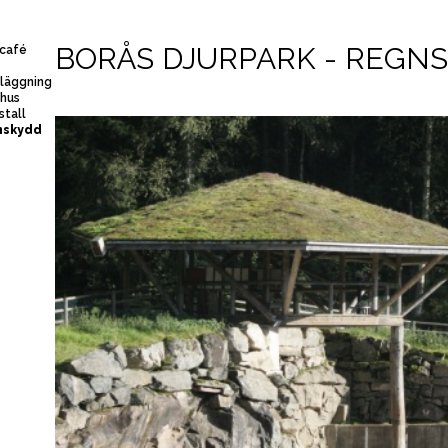
BORÅS DJURPARK - REGN
ncafé
nläggning
phus
stall
nskydd