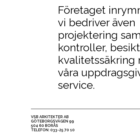
Företaget inrymm
vi bedriver äve
projektering sam
kontroller, besik
kvalitetssäkrin
våra uppdragsgiv
service.
VSB ARKITEKTER AB
GÖTEBORGSVÄGEN 99
504 60 BORÅS
TELEFON: 033-25 70 10