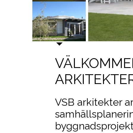
VÄLKOMMEN
ARKITEKTE
VSB arkitekter 
samhällsplaneri
byggnadsprojekt