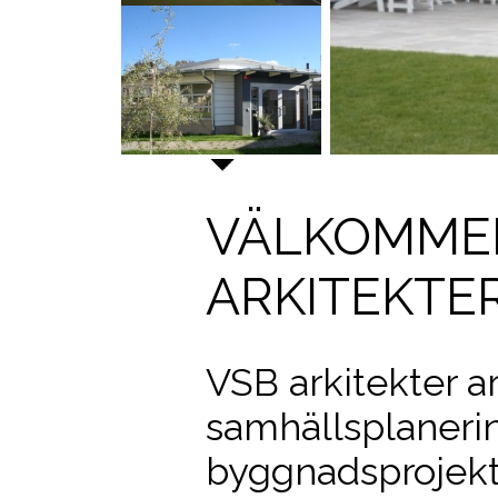
VÄLKOMMEN
ARKITEKTE
VSB arkitekter 
samhällsplaneri
byggnadsprojekt