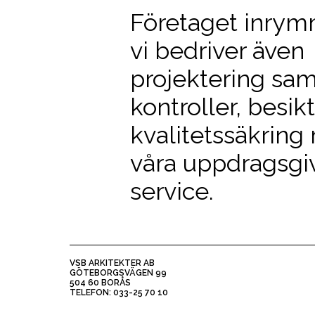
Företaget inrymm
vi bedriver äve
projektering sam
kontroller, besik
kvalitetssäkrin
våra uppdragsgiv
service.
VSB ARKITEKTER AB
GÖTEBORGSVÄGEN 99
504 60 BORÅS
TELEFON: 033-25 70 10